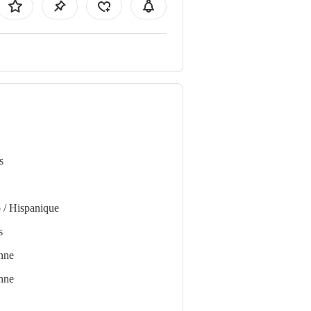
s
 / Hispanique
s
nne
nne