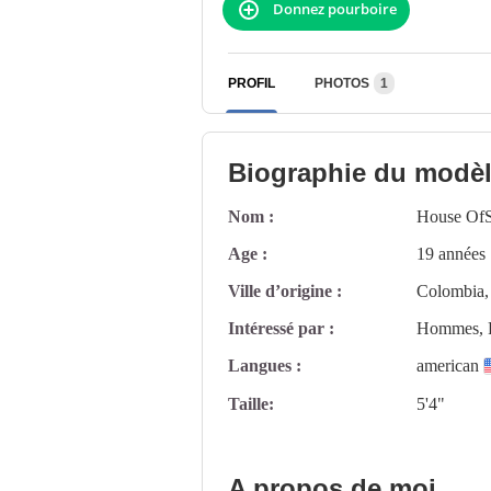
Donnez pourboire
PROFIL
PHOTOS
1
Biographie du modè
Nom :
House Of
Age :
19 années
Ville d’origine :
Colombia, 
Intéressé par :
Hommes, F
Langues :
american
Taille:
5'4"
A propos de moi