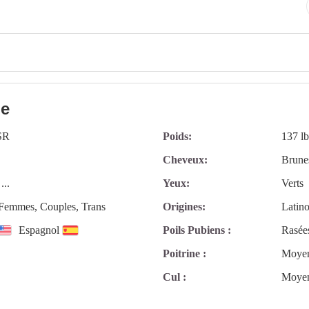
le
SR
Poids:
137 lb
Cheveux:
Brune
...
Yeux:
Verts
emmes, Couples, Trans
Origines:
Latino
Espagnol
Poils Pubiens :
Rasée
Poitrine :
Moye
Cul :
Moye