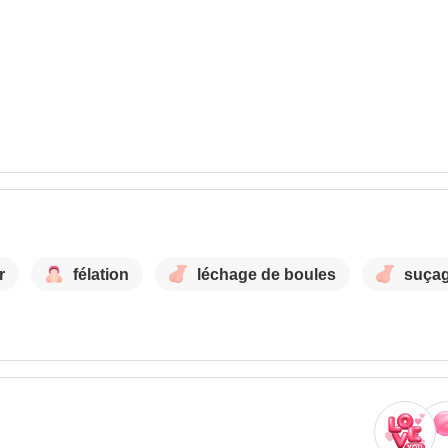
r
félation
léchage de boules
suçag